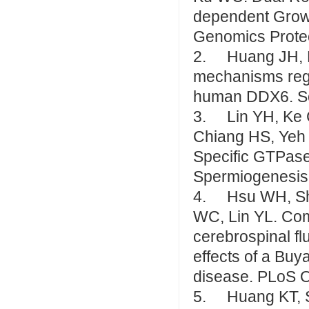
dependent Growt
Genomics Prote
2. Huang JH, K
mechanisms regu
human DDX6. Sc
3. Lin YH, Ke 
Chiang HS, Yeh 
Specific GTPase
Spermiogenesis. 
4. Hsu WH, She
WC, Lin YL. Com
cerebrospinal fl
effects of a Bu
disease. PLoS 
5. Huang KT, S