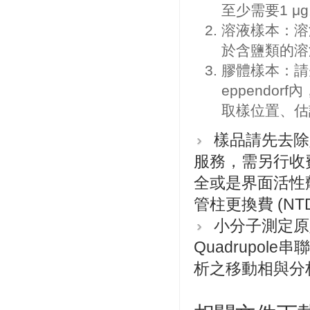
至少需要1 μ
溶液樣本：溶
於含鹽類的溶
膠體樣本：請先經
eppendo
取樣位置、估
樣品請先去除
服務，需另行收
全或是界面活性
管柱更換費 (NTD.
小分子測定原則上使用
Quadrupo
析之移動相與分