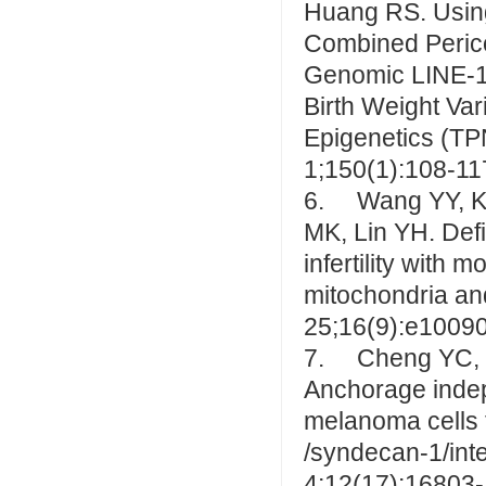
Huang RS. Using 
Combined Perico
Genomic LINE-1 
Birth Weight Va
Epigenetics (TP
1;150(1):108-11
6. Wang YY, Ke
MK, Lin YH. Def
infertility with 
mitochondria an
25;16(9):e1009
7. Cheng YC, K
Anchorage indep
melanoma cells 
/syndecan-1/int
4;12(17):16803