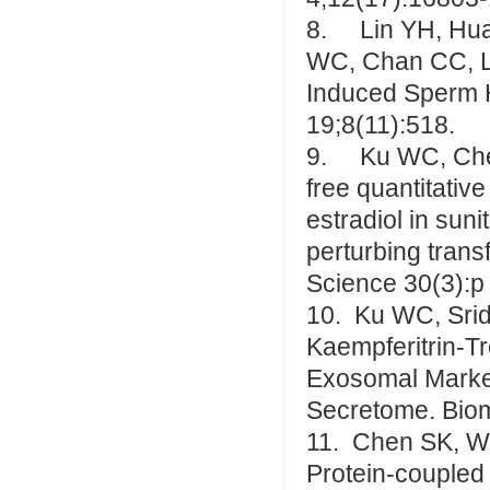
8. Lin YH, Hua
WC, Chan CC, L
Induced Sperm 
19;8(11):518.
9. Ku WC, Chen
free quantitativ
estradiol in suni
perturbing trans
Science 30(3):p
10. Ku WC, Srid
Kaempferitrin-T
Exosomal Markers
Secretome. Biom
11. Chen SK, W
Protein-coupled