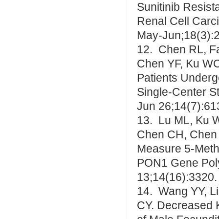
Sunitinib Resis
Renal Cell Car
May-Jun;18(3):
12. Chen RL, Fa
Chen YF, Ku WC.
Patients Undergo
Single-Center S
Jun 26;14(7):61
13. Lu ML, Ku 
Chen CH, Chen W
Measure 5-Methy
PON1 Gene Poly
13;14(16):3320.
14. Wang YY, L
CY. Decreased K