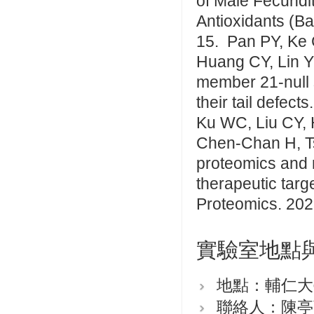
of Male Fecundit
Antioxidants (B
15. Pan PY, Ke
Huang CY, Lin Y
member 21-null s
their tail defec
Ku WC, Liu CY,
Chen-Chan H, Ts
proteomics and 
therapeutic targ
Proteomics. 202
實驗室地點
地點：輔仁大
聯絡人：陳亭